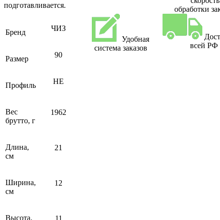
скорость
подготавливается.
обработки за
ЧИЗ
Бренд
Дост
Удобная
всей РФ
система заказов
90
Размер
НЕ
Профиль
Вес
1962
брутто, г
Длина,
21
см
Ширина,
12
см
Высота,
11