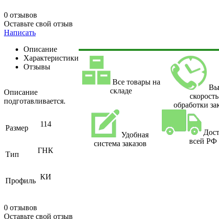
0 отзывов
Оставьте свой отзыв
Написать
Описание
Характеристики
Отзывы
Все товары на
Вы
складе
Описание
скорость
подготавливается.
обработки за
114
Размер
Дост
Удобная
всей РФ
система заказов
ГНК
Тип
КИ
Профиль
0 отзывов
Оставьте свой отзыв