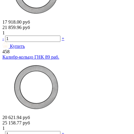
17 918.00
руб
21 859.96
руб
1
-
+
Купить
458
Калибр-кольцо ГНК 89 раб.
20 621.94
руб
25 158.77
руб
1
-
+