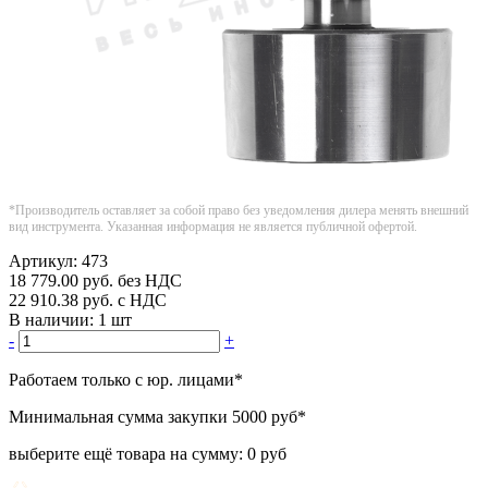
*Производитель оставляет за собой право без уведомления дилера менять внешний
вид инструмента. Указанная информация не является публичной офертой.
Артикул:
473
18 779.00
руб.
без НДС
22 910.38
руб.
с НДС
В наличии:
1 шт
-
+
Работаем только с юр. лицами
*
Минимальная сумма закупки
5000 руб
*
выберите ещё товара на сумму:
0 руб