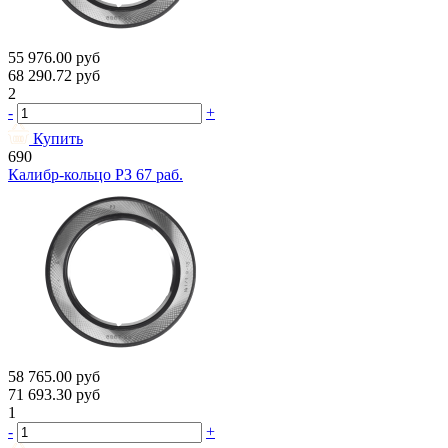
55 976.00
руб
68 290.72
руб
2
-
+
Купить
690
Калибр-кольцо РЗ 67 раб.
58 765.00
руб
71 693.30
руб
1
-
+