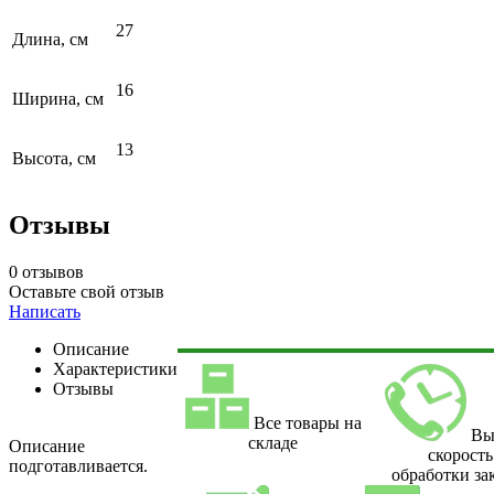
27
Длина, см
16
Ширина, см
13
Высота, см
Отзывы
0 отзывов
Оставьте свой отзыв
Написать
Описание
Характеристики
Отзывы
Все товары на
Вы
складе
Описание
скорость
подготавливается.
обработки за