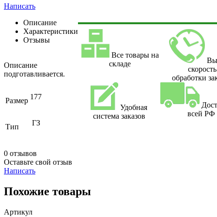
Написать
Описание
Характеристики
Отзывы
Все товары на
Вы
складе
Описание
скорость
подготавливается.
обработки за
177
Размер
Дост
Удобная
всей РФ
система заказов
ГЗ
Тип
0 отзывов
Оставьте свой отзыв
Написать
Похожие товары
Артикул