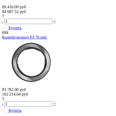
69 416.00
руб
84 687.52
руб
7
-
+
Купить
694
Калибр-кольцо РЗ 76 раб.
83 782.00
руб
102 214.04
руб
5
-
+
Купить