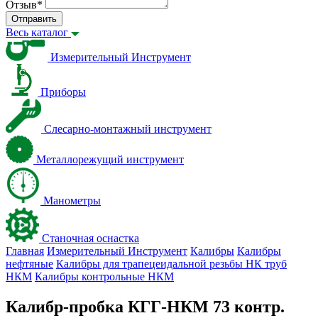
Отзыв
*
Отправить
Весь каталог
Измерительный Инструмент
Приборы
Слесарно-монтажный инструмент
Металлорежущий инструмент
Манометры
Станочная оснастка
Главная
Измерительный Инструмент
Калибры
Калибры
нефтяные
Калибры для трапецеидальной резьбы НК труб
НКМ
Калибры контрольные НКМ
Калибр-пробка КГГ-НКМ 73 контр.