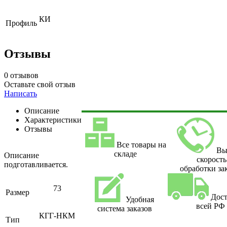
КИ
Профиль
Отзывы
0 отзывов
Оставьте свой отзыв
Написать
Описание
Характеристики
Отзывы
Все товары на
Вы
складе
Описание
скорость
подготавливается.
обработки за
73
Размер
Дост
Удобная
всей РФ
система заказов
КГГ-НКМ
Тип