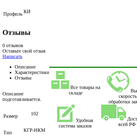
КИ
Профиль
Отзывы
0 отзывов
Оставьте свой отзыв
Написать
Описание
Характеристики
Отзывы
Все товары на
Вы
складе
Описание
скорость
подготавливается.
обработки за
102
Размер
Дост
Удобная
всей РФ
система заказов
КГР-НКМ
Тип