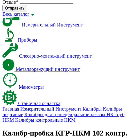
Отзыв
*
Отправить
Весь каталог
Измерительный Инструмент
Приборы
Слесарно-монтажный инструмент
Металлорежущий инструмент
Манометры
Станочная оснастка
Главная
Измерительный Инструмент
Калибры
Калибры
нефтяные
Калибры для трапецеидальной резьбы НК труб
НКМ
Калибры контрольные НКМ
Калибр-пробка КГР-НКМ 102 контр.