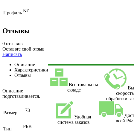
КИ
Профиль
Отзывы
0 отзывов
Оставьте свой отзыв
Написать
Описание
Характеристики
Отзывы
Все товары на
Вы
складе
Описание
скорость
подготавливается.
обработки за
73
Размер
Дост
Удобная
всей РФ
система заказов
РБВ
Тип