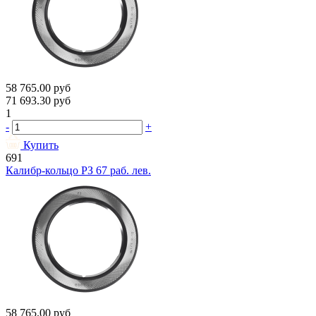
58 765.00
руб
71 693.30
руб
1
-
+
Купить
691
Калибр-кольцо РЗ 67 раб. лев.
58 765.00
руб