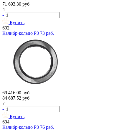
71 693.30
руб
4
-
+
Купить
692
Калибр-кольцо РЗ 73 раб.
69 416.00
руб
84 687.52
руб
7
-
+
Купить
694
Калибр-кольцо РЗ 76 раб.