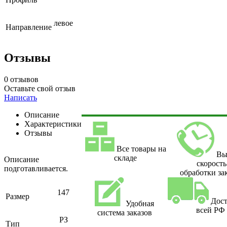
левое
Направление
Отзывы
0 отзывов
Оставьте свой отзыв
Написать
Описание
Характеристики
Отзывы
Все товары на
Вы
складе
Описание
скорость
подготавливается.
обработки за
147
Размер
Дост
Удобная
всей РФ
система заказов
РЗ
Тип