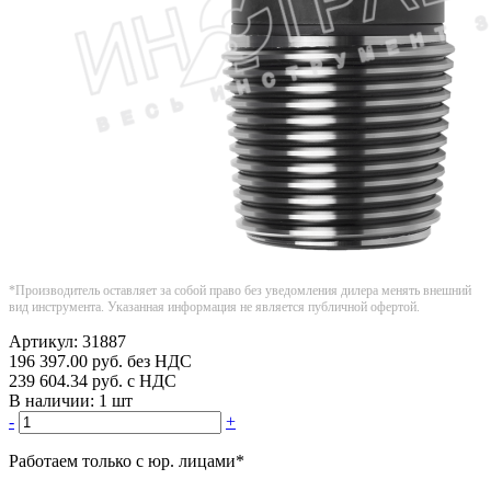
*Производитель оставляет за собой право без уведомления дилера менять внешний
вид инструмента. Указанная информация не является публичной офертой.
Артикул:
31887
196 397.00
руб.
без НДС
239 604.34
руб.
с НДС
В наличии:
1 шт
-
+
Работаем только с юр. лицами
*