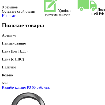
0 отзывов
Дост
Удобная
Оставьте свой отзыв
всей РФ
система заказов
Написать
Похожие товары
Артикул
Наименование
Цена
(Без НДС)
Цена
(с НДС)
Наличие
Кол-во
689
Калибр-кольцо РЗ 66 раб. лев.