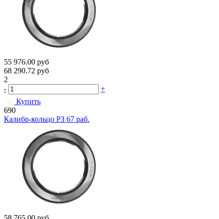
55 976.00
руб
68 290.72
руб
2
-
+
Купить
690
Калибр-кольцо РЗ 67 раб.
58 765.00
руб