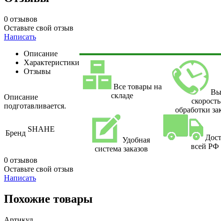
0 отзывов
Оставьте свой отзыв
Написать
Описание
Характеристики
Отзывы
Все товары на
Вы
складе
Описание
скорость
подготавливается.
обработки за
SHAHE
Бренд
Дост
Удобная
всей РФ
система заказов
0 отзывов
Оставьте свой отзыв
Написать
Похожие товары
Артикул