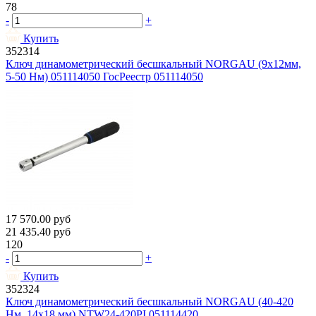
78
-
+
Купить
352314
Ключ динамометрический бесшкальный NORGAU (9х12мм,
5-50 Нм) 051114050 ГосРеестр 051114050
17 570.00
руб
21 435.40
руб
120
-
+
Купить
352324
Ключ динамометрический бесшкальный NORGAU (40-420
Нм, 14х18 мм) NTW24-420PI 051114420