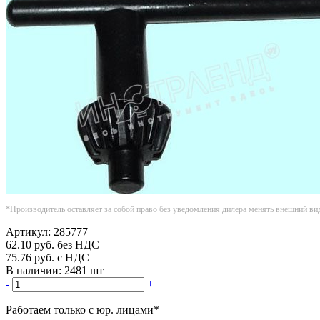
*Производитель оставляет за собой право без уведомления дилера менять внешний ви
Артикул:
285777
62.10
руб.
без НДС
75.76
руб.
с НДС
В наличии:
2481 шт
-
+
Работаем только с юр. лицами
*