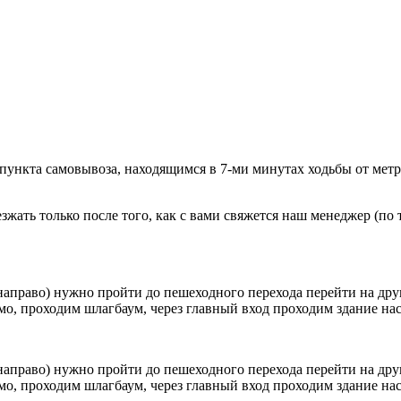
 пункта самовывоза, находящимся в 7-ми минутах ходьбы от мет
ать только после того, как с вами свяжется наш менеджер (по т
направо) нужно пройти до пешеходного перехода перейти на друг
о, проходим шлагбаум, через главный вход проходим здание наск
направо) нужно пройти до пешеходного перехода перейти на друг
о, проходим шлагбаум, через главный вход проходим здание наск