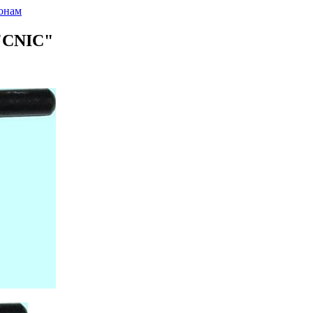
онам
 "CNIC"