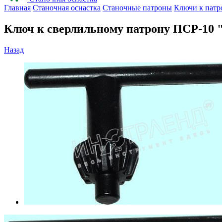
Главная
Станочная оснастка
Станочные патроны
Ключи к патр
Ключ к сверлильному патрону ПСР-10
Назад