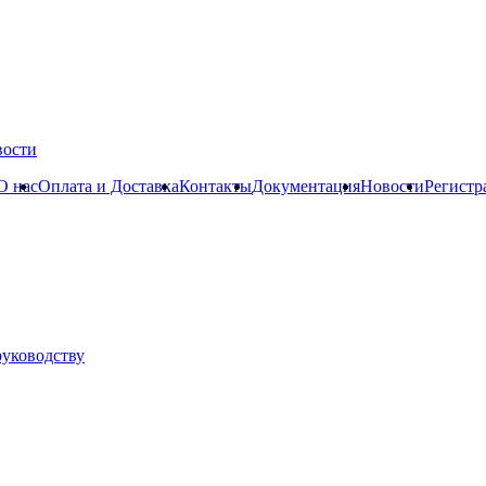
вости
О нас
Оплата и Доставка
Контакты
Документация
Новости
Регистр
руководству