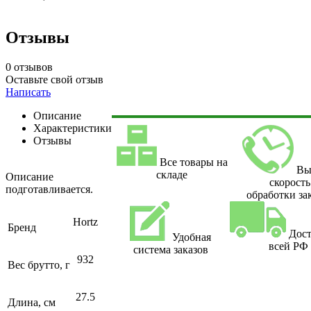
Отзывы
0 отзывов
Оставьте свой отзыв
Написать
Описание
Характеристики
Отзывы
Все товары на
Вы
складе
Описание
скорость
подготавливается.
обработки за
Hortz
Бренд
Дост
Удобная
всей РФ
система заказов
932
Вес брутто, г
27.5
Длина, см