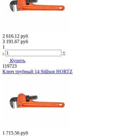
2 616.12
руб
3 191.67
руб
1
-
+
Купить
119723
Ключ трубный 14 Stillson HORTZ
1 715.56
руб