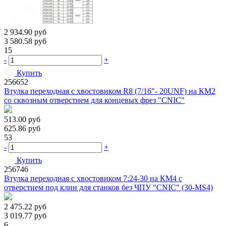
2 934.90
руб
3 580.58
руб
15
-
+
Купить
256652
Втулка переходная с хвостовиком R8 (7/16"- 20UNF) на КМ2
со сквозным отверстием для концевых фрез "CNIC"
513.00
руб
625.86
руб
53
-
+
Купить
256746
Втулка переходная с хвостовиком 7:24-30 на КМ4 с
отверстием под клин для станков без ЧПУ "CNIC" (30-MS4)
2 475.22
руб
3 019.77
руб
6