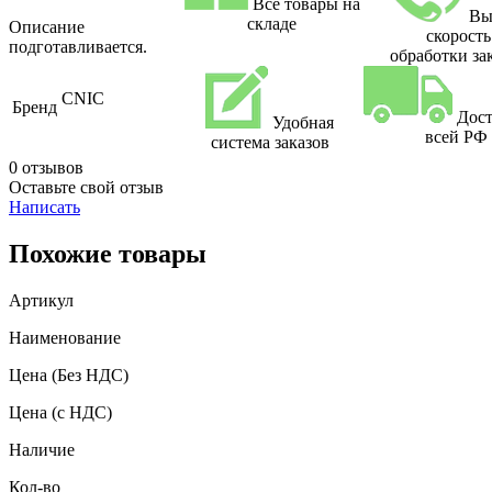
Все товары на
Вы
складе
Описание
скорость
подготавливается.
обработки за
CNIC
Бренд
Дост
Удобная
всей РФ
система заказов
0 отзывов
Оставьте свой отзыв
Написать
Похожие товары
Артикул
Наименование
Цена
(Без НДС)
Цена
(с НДС)
Наличие
Кол-во