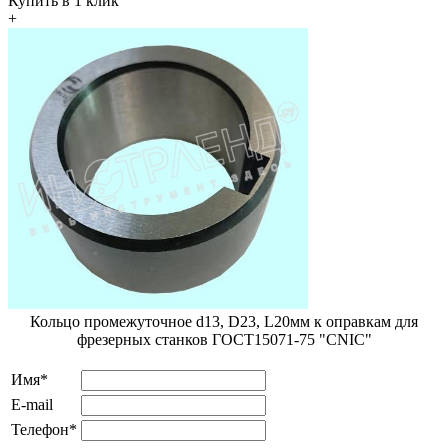
Купить в 1 клик
+
Кольцо промежуточное d13, D23, L20мм к оправкам для
фрезерных станков ГОСТ15071-75 "CNIC"
Имя*
E-mail
Телефон*