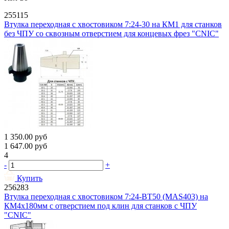
255115
Втулка переходная с хвостовиком 7:24-30 на КМ1 для станков
без ЧПУ со сквозным отверстием для концевых фрез "CNIC"
1 350.00
руб
1 647.00
руб
4
-
+
Купить
256283
Втулка переходная с хвостовиком 7:24-ВТ50 (MAS403) на
КМ4х180мм с отверстием под клин для станков с ЧПУ
"CNIC"