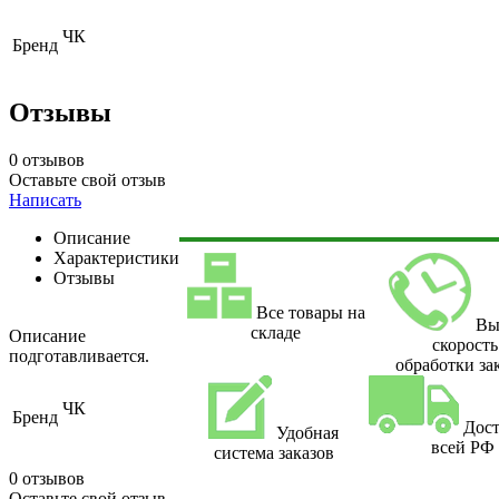
ЧК
Бренд
Отзывы
0 отзывов
Оставьте свой отзыв
Написать
Описание
Характеристики
Отзывы
Все товары на
Вы
складе
Описание
скорость
подготавливается.
обработки за
ЧК
Бренд
Дост
Удобная
всей РФ
система заказов
0 отзывов
Оставьте свой отзыв