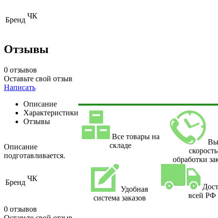
ЧК
Бренд
Отзывы
0 отзывов
Оставьте свой отзыв
Написать
Описание
Характеристики
Отзывы
Все товары на
Вы
складе
Описание
скорость
подготавливается.
обработки за
ЧК
Бренд
Дост
Удобная
всей РФ
система заказов
0 отзывов
Оставьте свой отзыв