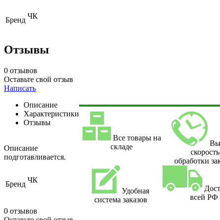
ЧК
Бренд
Отзывы
0 отзывов
Оставьте свой отзыв
Написать
Описание
Характеристики
Отзывы
Все товары на
Вы
складе
Описание
скорость
подготавливается.
обработки за
ЧК
Бренд
Дост
Удобная
всей РФ
система заказов
0 отзывов
Оставьте свой отзыв