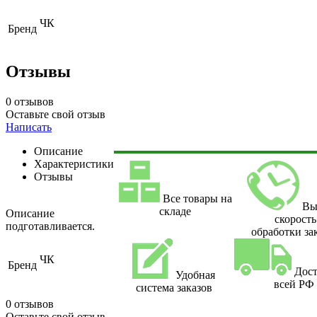
ЧК
Бренд
Отзывы
0 отзывов
Оставьте свой отзыв
Написать
Описание
Характеристики
Отзывы
Все товары на
Вы
складе
Описание
скорость
подготавливается.
обработки за
ЧК
Бренд
Дост
Удобная
всей РФ
система заказов
0 отзывов
Оставьте свой отзыв