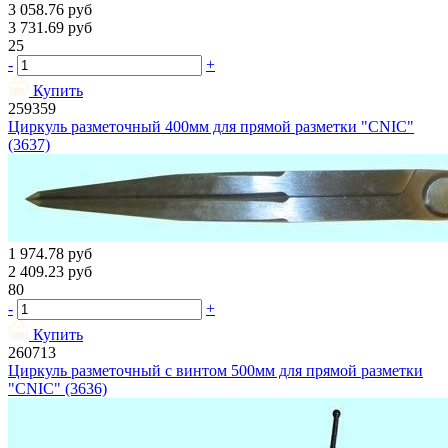
3 058.76
руб
3 731.69
руб
25
-
+
Купить
259359
Циркуль разметочный 400мм для прямой разметки "CNIC"
(3637)
1 974.78
руб
2 409.23
руб
80
-
+
Купить
260713
Циркуль разметочный с винтом 500мм для прямой разметки
"CNIC" (3636)