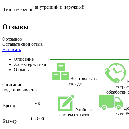
внутренний и наружный
Тип измерений
Отзывы
0 отзывов
Оставьте свой отзыв
Написать
Описание
Характеристики
Отзывы
Все товары на
складе
Описание
скорос
подготавливается.
обработки 
ЧК
Бренд
До
Удобная
всей 
система заказов
0 - 800
Размер