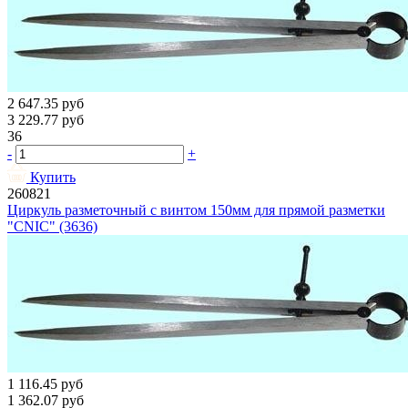
2 647.35
руб
3 229.77
руб
36
-
+
Купить
260821
Циркуль разметочный с винтом 150мм для прямой разметки
"CNIC" (3636)
1 116.45
руб
1 362.07
руб