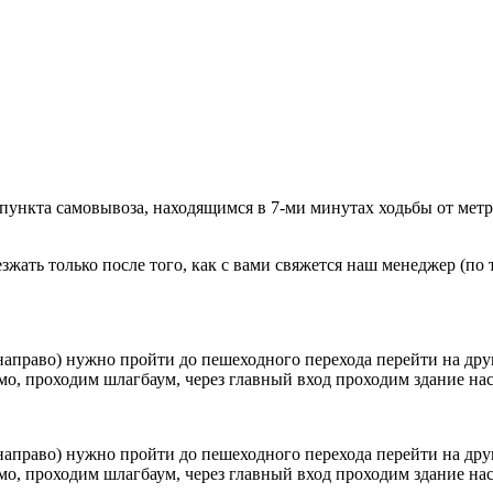
 пункта самовывоза, находящимся в 7-ми минутах ходьбы от мет
ать только после того, как с вами свяжется наш менеджер (по т
направо) нужно пройти до пешеходного перехода перейти на друг
о, проходим шлагбаум, через главный вход проходим здание наск
направо) нужно пройти до пешеходного перехода перейти на друг
о, проходим шлагбаум, через главный вход проходим здание наск