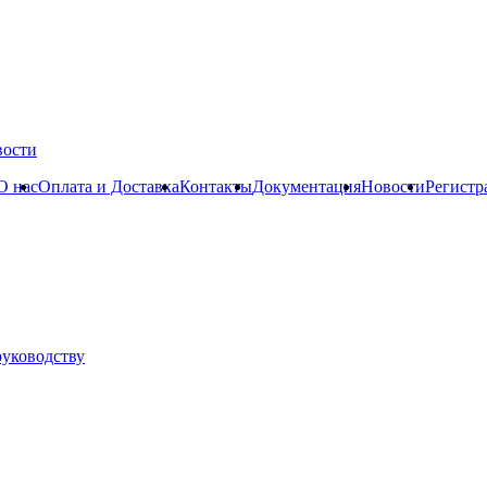
вости
О нас
Оплата и Доставка
Контакты
Документация
Новости
Регистр
руководству