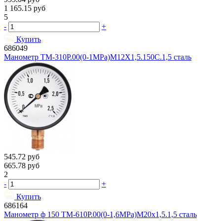
1 165.15
руб
5
-
+
Купить
686049
Манометр ТМ-310Р.00(0-1MPa)M12X1,5.150С.1,5 сталь
545.72
руб
665.78
руб
2
-
+
Купить
686164
Манометр ф 150 ТМ-610Р.00(0-1,6MPa)М20х1,5.1,5 сталь