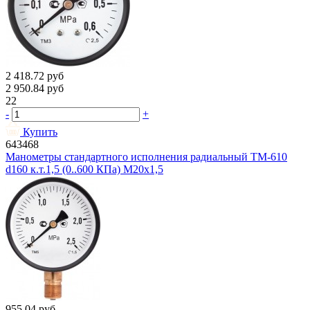
2 418.72
руб
2 950.84
руб
22
-
+
Купить
643468
Манометры стандартного исполнения радиальный ТМ-610
d160 к.т.1,5 (0..600 КПа) М20х1,5
955.04
руб