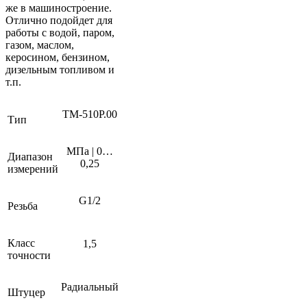
же в машиностроение.
Отлично подойдет для
работы с водой, паром,
газом, маслом,
керосином, бензином,
дизельным топливом и
т.п.
ТМ-510Р.00
Тип
МПа | 0…
Диапазон
0,25
измерений
G1/2
Резьба
Класс
1,5
точности
Радиальный
Штуцер