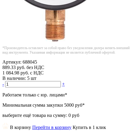
*Производитель оставляет за собой право без уведомления дилера менять внешний
вид инструмента. Указанная информация не является публичной офертой.
Артикул:
688045
889.33
руб.
без НДС
1 084.98
руб.
с НДС
В наличии:
5 шт
-
+
Работаем только с юр. лицами
*
Минимальная сумма закупки
5000 руб
*
выберите ещё товара на сумму:
0 руб
В корзину
Перейти в корзину
Купить в 1 клик