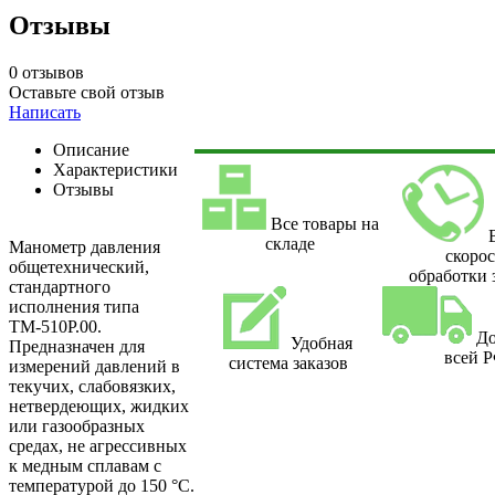
Отзывы
0 отзывов
Оставьте свой отзыв
Написать
Описание
Характеристики
Отзывы
Все товары на
складе
Манометр давления
скорос
общетехнический,
обработки 
стандартного
исполнения типа
ТМ-510Р.00.
До
Удобная
Предназначен для
всей 
система заказов
измерений давлений в
текучих, слабовязких,
нетвердеющих, жидких
или газообразных
средах, не агрессивных
к медным сплавам с
температурой до 150 °С.