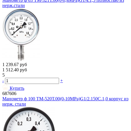
Манометр ф 63 ТМ-321Т.00(0-0,4MPa)G1/4.1,5 полностью из
нерж.стали
1 239.67
руб
1 512.40
руб
5
-
+
Купить
687606
Манометр ф 100 ТМ-520Т.00(0-10МРа)G1/2.150С.1,0 корпус из
нерж. стали