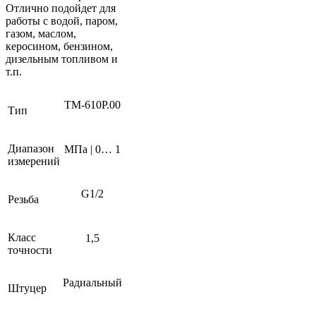
Отлично подойдет для
работы с водой, паром,
газом, маслом,
керосином, бензином,
дизельным топливом и
т.п.
ТМ-610Р.00
Тип
Диапазон
МПа | 0… 1
измерений
G1/2
Резьба
Класс
1,5
точности
Радиальный
Штуцер