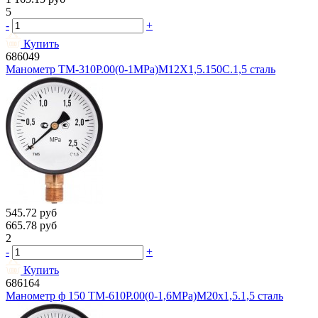
5
-
+
Купить
686049
Манометр ТМ-310Р.00(0-1MPa)M12X1,5.150С.1,5 сталь
545.72
руб
665.78
руб
2
-
+
Купить
686164
Манометр ф 150 ТМ-610Р.00(0-1,6MPa)М20х1,5.1,5 сталь