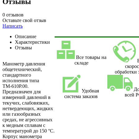
Отзывы
0 отзывов
Оставьте свой отзыв
Написать
Описание
Характеристики
Отзывы
Все товары на
складе
Манометр давления
скорос
общетехнический,
обработки 
стандартного
исполнения типа
ТМ-610Р.00.
До
Удобная
Предназначен для
всей 
система заказов
измерений давлений в
текучих, слабовязких,
нетвердеющих, жидких
или газообразных
средах, не агрессивных
к медным сплавам с
температурой до 150 °С.
Корпус манометра