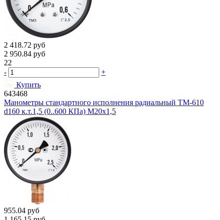
2 418.72
руб
2 950.84
руб
22
-
+
Купить
643468
Манометры стандартного исполнения радиальный ТМ-610
d160 к.т.1,5 (0..600 КПа) М20х1,5
955.04
руб
1 165.15
руб