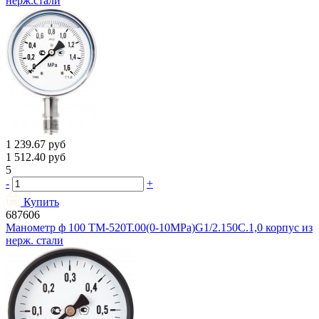
нерж.стали
1 239.67
руб
1 512.40
руб
5
-
+
Купить
687606
Манометр ф 100 ТМ-520Т.00(0-10МРа)G1/2.150С.1,0 корпус из
нерж. стали