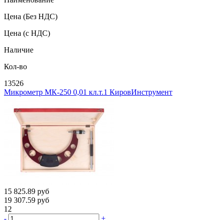
Цена
(Без НДС)
Цена
(с НДС)
Наличие
Кол-во
13526
Микрометр МК-250 0,01 кл.т.1 КировИнструмент
15 825.89
руб
19 307.59
руб
12
-
+