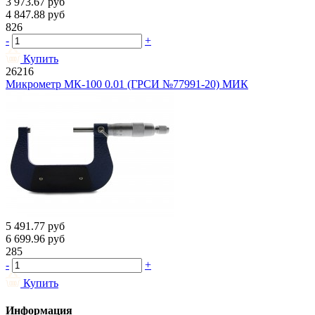
3 973.67
руб
4 847.88
руб
826
-
+
Купить
26216
Микрометр МК-100 0.01 (ГРСИ №77991-20) МИК
5 491.77
руб
6 699.96
руб
285
-
+
Купить
Информация