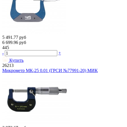
5 491.77
руб
6 699.96
руб
445
-
+
Купить
26213
Микрометр МК-25 0.01 (ГРСИ №77991-20) МИК