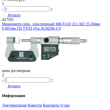
5
-
+
Купить
427591
Микрометр спец. электронный МКД11Ц 211-302 25-50мм;
0,001мм ГЦ ТУЛЗ (Гос.№54206-13)
цена договорная
2
-
+
Купить
Информация
Документация
Новости
Контакты
О нас