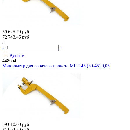
59 625.79
руб
72 743.46
руб
3
-
+
Купить
448664
Микрометр для горячего проката МГП 45 (30-45) 0,05
59 010.00
руб
71 992.20
руб