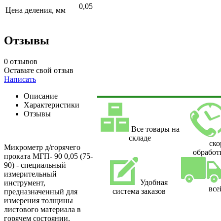
0,05
Цена деления, мм
Отзывы
0 отзывов
Оставьте свой отзыв
Написать
Описание
Характеристики
Отзывы
Все товары на
складе
ско
Микрометр д/горячего
обработ
проката МГП- 90 0,05 (75-
90) - специальный
измерительный
Удобная
инструмент,
все
система заказов
предназначенный для
измерения толщины
листового материала в
горячем состоянии.