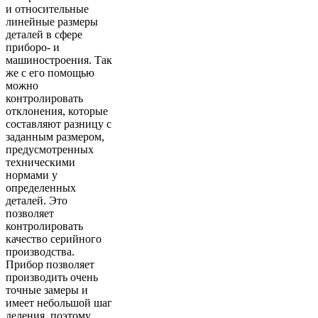
и относительные
линейные размеры
деталей в сфере
приборо- и
машиностроения. Так
же с его помощью
можно
контролировать
отклонения, которые
составляют разницу с
заданным размером,
предусмотренных
техническими
нормами у
определенных
деталей. Это
позволяет
контролировать
качество серийного
производства.
Прибор позволяет
производить очень
точные замеры и
имеет небольшой шаг
деления, поэтому