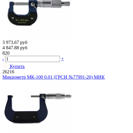
3 973.67
руб
4 847.88
руб
820
-
+
Купить
26216
Микрометр МК-100 0.01 (ГРСИ №77991-20) МИК