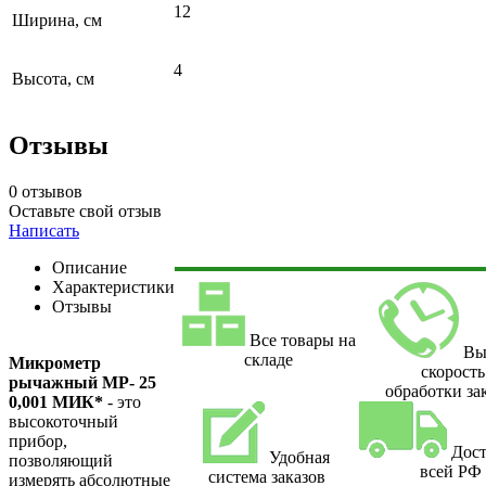
12
Ширина, см
4
Высота, см
Отзывы
0 отзывов
Оставьте свой отзыв
Написать
Описание
Характеристики
Отзывы
Все товары на
Вы
складе
Микрометр
скорость
рычажный МР- 25
обработки за
0,001 МИК*
- это
высокоточный
прибор,
Дост
Удобная
позволяющий
всей РФ
система заказов
измерять абсолютные