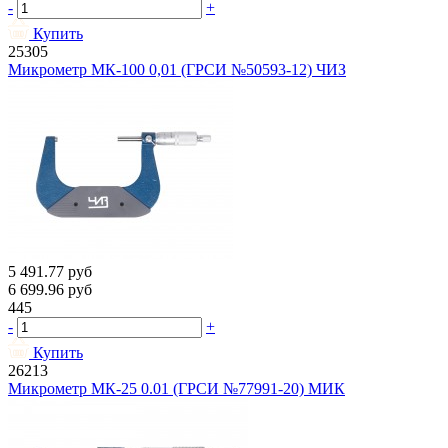
-
+
Купить
25305
Микрометр МК-100 0,01 (ГРСИ №50593-12) ЧИЗ
5 491.77
руб
6 699.96
руб
445
-
+
Купить
26213
Микрометр МК-25 0.01 (ГРСИ №77991-20) МИК