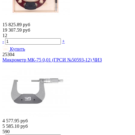
15 825.89
руб
19 307.59
руб
12
-
+
Купить
25304
Микрометр МК-75 0,01 (ГРСИ №50593-12) ЧИЗ
4 577.95
руб
5 585.10
руб
590