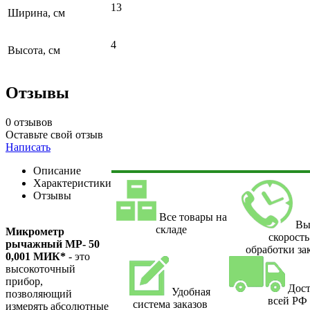
13
Ширина, см
4
Высота, см
Отзывы
0 отзывов
Оставьте свой отзыв
Написать
Описание
Характеристики
Отзывы
Все товары на
Вы
складе
Микрометр
скорость
рычажный МР- 50
обработки за
0,001 МИК*
- это
высокоточный
прибор,
Дост
Удобная
позволяющий
всей РФ
система заказов
измерять абсолютные