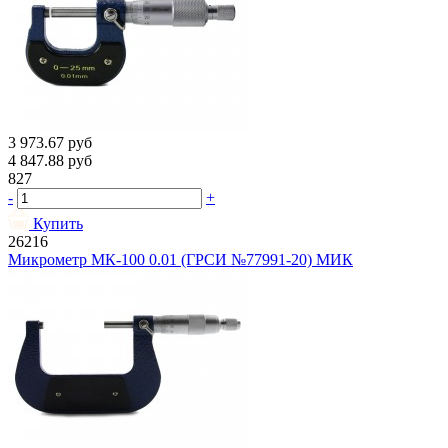
3 973.67
руб
4 847.88
руб
827
-
+
Купить
26216
Микрометр МК-100 0.01 (ГРСИ №77991-20) МИК