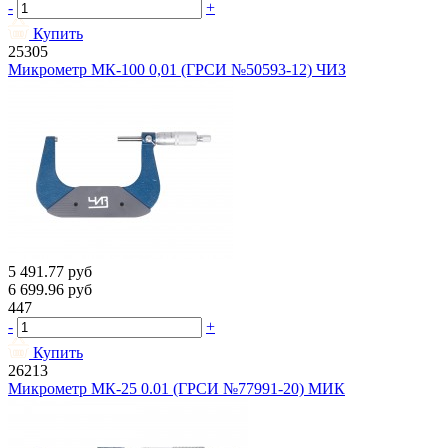
-
+
Купить
25305
Микрометр МК-100 0,01 (ГРСИ №50593-12) ЧИЗ
5 491.77
руб
6 699.96
руб
447
-
+
Купить
26213
Микрометр МК-25 0.01 (ГРСИ №77991-20) МИК