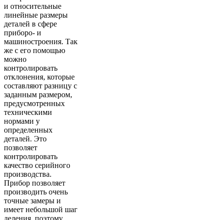
и относительные
линейные размеры
деталей в сфере
приборо- и
машиностроения. Так
же с его помощью
можно
контролировать
отклонения, которые
составляют разницу с
заданным размером,
предусмотренных
техническими
нормами у
определенных
деталей. Это
позволяет
контролировать
качество серийного
производства.
Прибор позволяет
производить очень
точные замеры и
имеет небольшой шаг
деления, поэтому