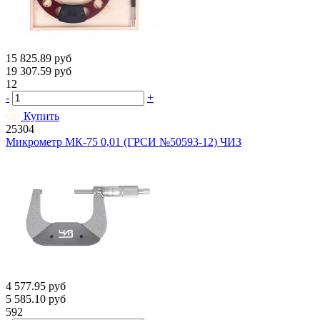
15 825.89
руб
19 307.59
руб
12
-
+
Купить
25304
Микрометр МК-75 0,01 (ГРСИ №50593-12) ЧИЗ
4 577.95
руб
5 585.10
руб
592