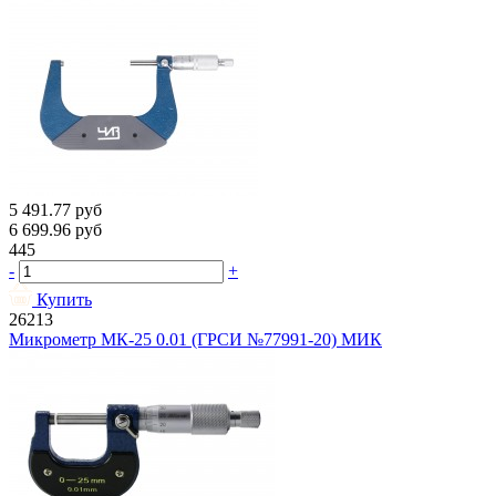
5 491.77
руб
6 699.96
руб
445
-
+
Купить
26213
Микрометр МК-25 0.01 (ГРСИ №77991-20) МИК