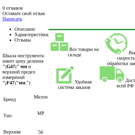
0 отзывов
Оставьте свой отзыв
Написать
Описание
Характеристики
Отзывы
Все товары на
Вы
складе
Шкала инструмента
скорость
имеет цену деления
обработки за
";G47;" мм
и
верхний предел
измерений
Дост
Удобная
";F47;"мм
.")
всей РФ
система заказов
Micron
Бренд
МР
Тип
Верхняя
50