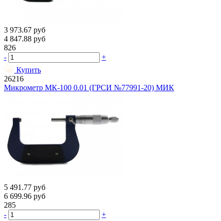
3 973.67
руб
4 847.88
руб
826
-
+
Купить
26216
Микрометр МК-100 0.01 (ГРСИ №77991-20) МИК
5 491.77
руб
6 699.96
руб
285
-
+