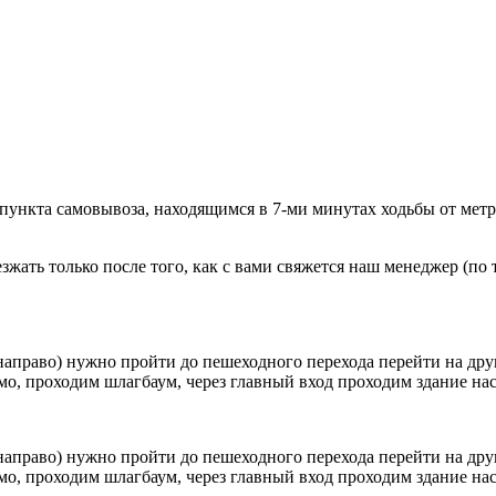
 пункта самовывоза, находящимся в 7-ми минутах ходьбы от мет
ать только после того, как с вами свяжется наш менеджер (по т
направо) нужно пройти до пешеходного перехода перейти на друг
о, проходим шлагбаум, через главный вход проходим здание наск
направо) нужно пройти до пешеходного перехода перейти на друг
о, проходим шлагбаум, через главный вход проходим здание наск