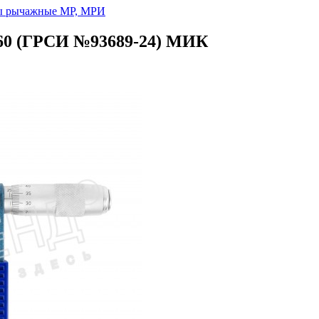
ы рычажные МР, МРИ
-60 (ГРСИ №93689-24) МИК