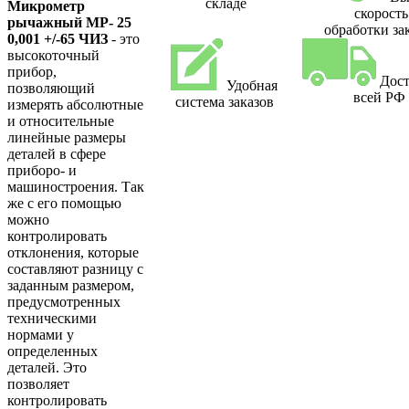
складе
Микрометр
скорость
рычажный МР- 25
обработки за
0,001 +/-65 ЧИЗ
- это
высокоточный
прибор,
Дост
Удобная
позволяющий
всей РФ
система заказов
измерять абсолютные
и относительные
линейные размеры
деталей в сфере
приборо- и
машиностроения. Так
же с его помощью
можно
контролировать
отклонения, которые
составляют разницу с
заданным размером,
предусмотренных
техническими
нормами у
определенных
деталей. Это
позволяет
контролировать