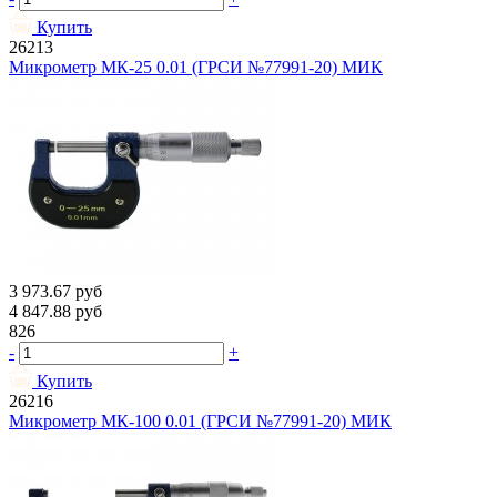
Купить
26213
Микрометр МК-25 0.01 (ГРСИ №77991-20) МИК
3 973.67
руб
4 847.88
руб
826
-
+
Купить
26216
Микрометр МК-100 0.01 (ГРСИ №77991-20) МИК