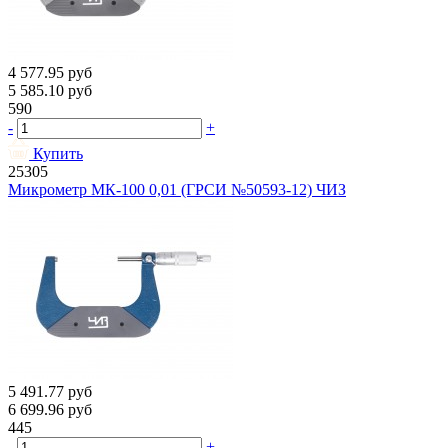
4 577.95
руб
5 585.10
руб
590
-
+
Купить
25305
Микрометр МК-100 0,01 (ГРСИ №50593-12) ЧИЗ
5 491.77
руб
6 699.96
руб
445
-
+