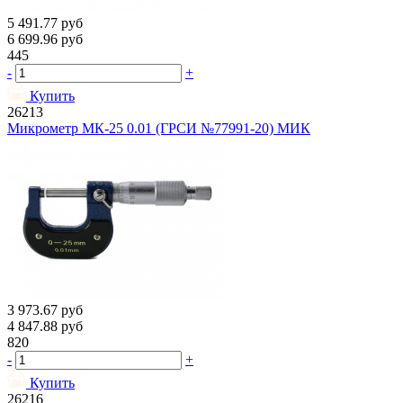
5 491.77
руб
6 699.96
руб
445
-
+
Купить
26213
Микрометр МК-25 0.01 (ГРСИ №77991-20) МИК
3 973.67
руб
4 847.88
руб
820
-
+
Купить
26216