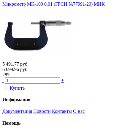
Микрометр МК-100 0.01 (ГРСИ №77991-20) МИК
5 491.77
руб
6 699.96
руб
285
-
+
Купить
Информация
Документация
Новости
Контакты
О нас
Помощь