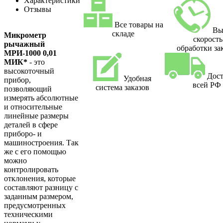
Характеристики
Отзывы
Все товары на
Вы
складе
Микрометр
скорость
рычажный
обработки за
МРИ-1000 0,01
МИК*
- это
высокоточный
Дост
Удобная
прибор,
всей РФ
система заказов
позволяющий
измерять абсолютные
и относительные
линейные размеры
деталей в сфере
приборо- и
машиностроения. Так
же с его помощью
можно
контролировать
отклонения, которые
составляют разницу с
заданным размером,
предусмотренных
техническими