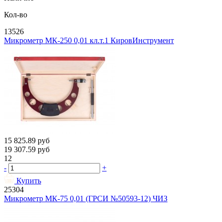
Кол-во
13526
Микрометр МК-250 0,01 кл.т.1 КировИнструмент
15 825.89
руб
19 307.59
руб
12
-
+
Купить
25304
Микрометр МК-75 0,01 (ГРСИ №50593-12) ЧИЗ