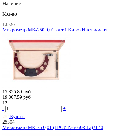
Наличие
Кол-во
13526
Микрометр МК-250 0,01 кл.т.1 КировИнструмент
15 825.89
руб
19 307.59
руб
12
-
+
Купить
25304
Микрометр МК-75 0,01 (ГРСИ №50593-12) ЧИЗ