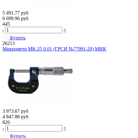
5 491.77
руб
6 699.96
руб
445
-
+
Купить
26213
Микрометр МК-25 0.01 (ГРСИ №77991-20) МИК
3 973.67
руб
4 847.88
руб
826
-
+
Купить