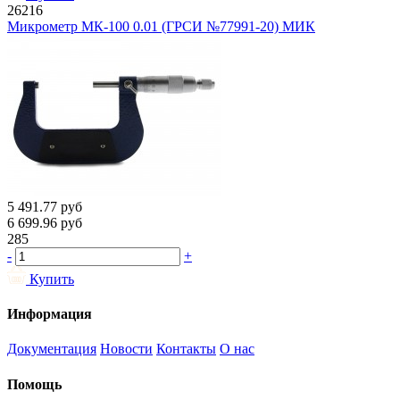
26216
Микрометр МК-100 0.01 (ГРСИ №77991-20) МИК
5 491.77
руб
6 699.96
руб
285
-
+
Купить
Информация
Документация
Новости
Контакты
О нас
Помощь