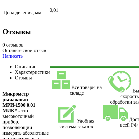
0,01
Цена деления, мм
Отзывы
0 отзывов
Оставьте свой отзыв
Написать
Описание
Характеристики
Отзывы
Все товары на
Вы
складе
Микрометр
скорость
рычажный
обработки за
МРИ-1500 0,01
МИК*
- это
высокоточный
Дост
Удобная
прибор,
всей РФ
система заказов
позволяющий
измерять абсолютные
и относительные