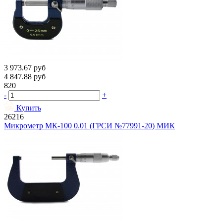
3 973.67
руб
4 847.88
руб
820
-
+
Купить
26216
Микрометр МК-100 0.01 (ГРСИ №77991-20) МИК