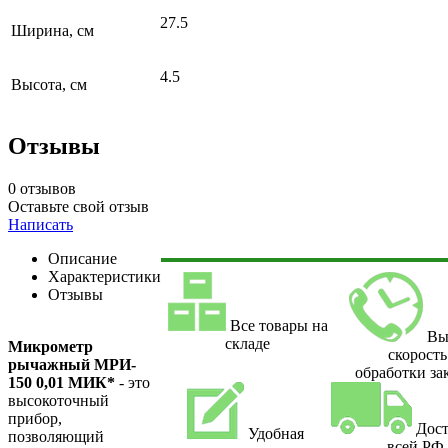
27.5
Ширина, см
4.5
Высота, см
Отзывы
0 отзывов
Оставьте свой отзыв
Написать
Описание
Характеристики
Отзывы
Все товары на
Вы
складе
Микрометр
скорость
рычажный МРИ-
обработки за
150 0,01 МИК*
- это
высокоточный
прибор,
Дост
Удобная
позволяющий
всей РФ