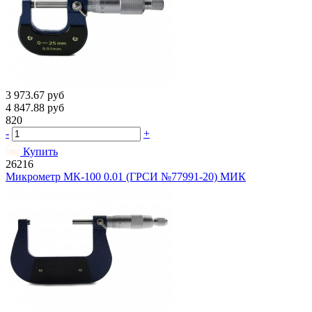
3 973.67
руб
4 847.88
руб
820
-
+
Купить
26216
Микрометр МК-100 0.01 (ГРСИ №77991-20) МИК