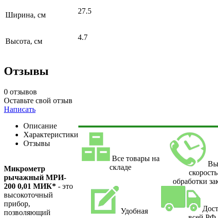
27.5
Ширина, см
4.7
Высота, см
Отзывы
0 отзывов
Оставьте свой отзыв
Написать
Описание
Характеристики
Отзывы
Все товары на
Вы
складе
Микрометр
скорость
рычажный МРИ-
обработки за
200 0,01 МИК*
- это
высокоточный
прибор,
Дост
Удобная
позволяющий
всей РФ