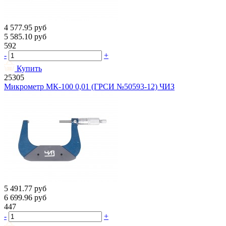
4 577.95
руб
5 585.10
руб
592
-
+
Купить
25305
Микрометр МК-100 0,01 (ГРСИ №50593-12) ЧИЗ
5 491.77
руб
6 699.96
руб
447
-
+