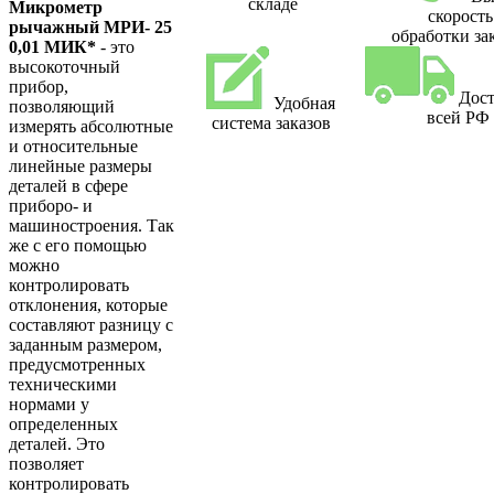
складе
Микрометр
скорость
рычажный МРИ- 25
обработки за
0,01 МИК*
- это
высокоточный
прибор,
Дост
Удобная
позволяющий
всей РФ
система заказов
измерять абсолютные
и относительные
линейные размеры
деталей в сфере
приборо- и
машиностроения. Так
же с его помощью
можно
контролировать
отклонения, которые
составляют разницу с
заданным размером,
предусмотренных
техническими
нормами у
определенных
деталей. Это
позволяет
контролировать