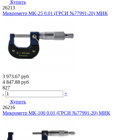
Купить
26213
Микрометр МК-25 0.01 (ГРСИ №77991-20) МИК
3 973.67
руб
4 847.88
руб
827
-
+
Купить
26216
Микрометр МК-100 0.01 (ГРСИ №77991-20) МИК