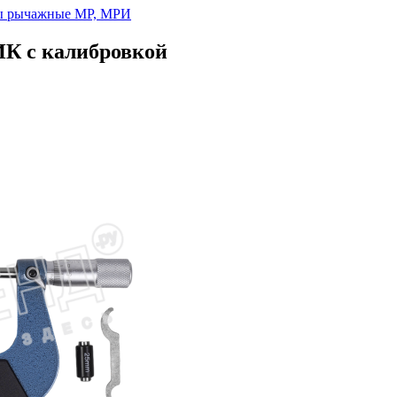
ы рычажные МР, МРИ
К с калибровкой