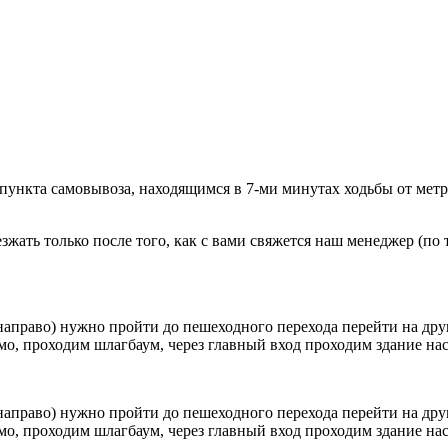
 пункта самовывоза, находящимся в 7-ми минутах ходьбы от мет
ать только после того, как с вами свяжется наш менеджер (по т
направо) нужно пройти до пешеходного перехода перейти на друг
о, проходим шлагбаум, через главный вход проходим здание наск
направо) нужно пройти до пешеходного перехода перейти на друг
о, проходим шлагбаум, через главный вход проходим здание наск