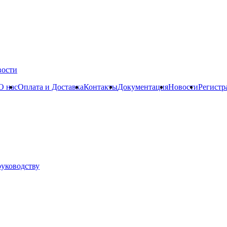
вости
О нас
Оплата и Доставка
Контакты
Документация
Новости
Регистр
руководству