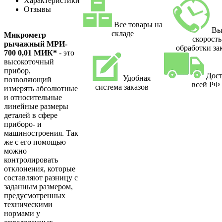
Характеристики
Отзывы
Все товары на
Вы
складе
Микрометр
скорость
рычажный МРИ-
обработки за
700 0,01 МИК*
- это
высокоточный
прибор,
Дост
Удобная
позволяющий
всей РФ
система заказов
измерять абсолютные
и относительные
линейные размеры
деталей в сфере
приборо- и
машиностроения. Так
же с его помощью
можно
контролировать
отклонения, которые
составляют разницу с
заданным размером,
предусмотренных
техническими
нормами у