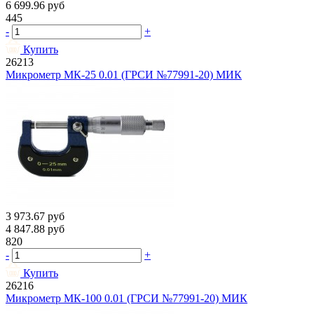
6 699.96
руб
445
-
+
Купить
26213
Микрометр МК-25 0.01 (ГРСИ №77991-20) МИК
3 973.67
руб
4 847.88
руб
820
-
+
Купить
26216
Микрометр МК-100 0.01 (ГРСИ №77991-20) МИК