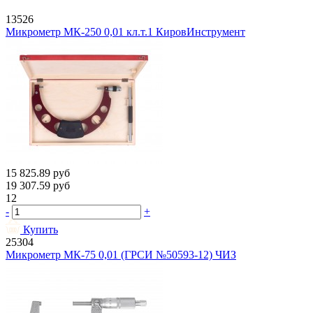
13526
Микрометр МК-250 0,01 кл.т.1 КировИнструмент
15 825.89
руб
19 307.59
руб
12
-
+
Купить
25304
Микрометр МК-75 0,01 (ГРСИ №50593-12) ЧИЗ