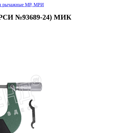
ы рычажные МР, МРИ
ГРСИ №93689-24) МИК