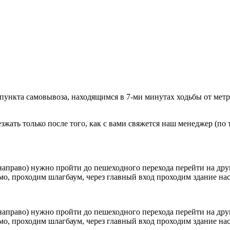
 пункта самовывоза, находящимся в 7-ми минутах ходьбы от мет
ать только после того, как с вами свяжется наш менеджер (по т
направо) нужно пройти до пешеходного перехода перейти на друг
о, проходим шлагбаум, через главный вход проходим здание наск
направо) нужно пройти до пешеходного перехода перейти на друг
о, проходим шлагбаум, через главный вход проходим здание наск