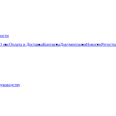
вости
О нас
Оплата и Доставка
Контакты
Документация
Новости
Регистр
руководству