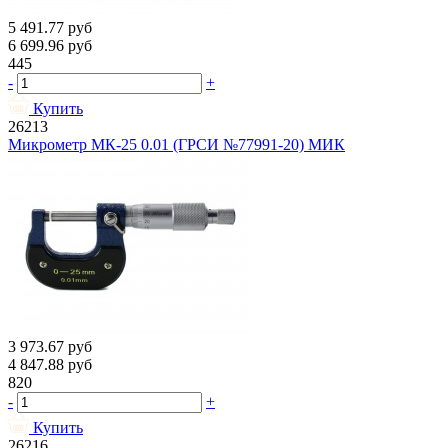
5 491.77
руб
6 699.96
руб
445
-
+
Купить
26213
Микрометр МК-25 0.01 (ГРСИ №77991-20) МИК
3 973.67
руб
4 847.88
руб
820
-
+
Купить
26216