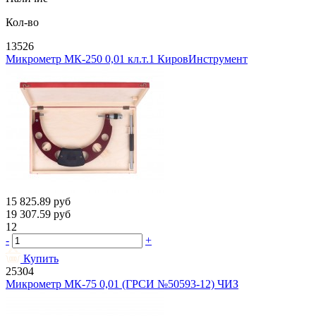
Кол-во
13526
Микрометр МК-250 0,01 кл.т.1 КировИнструмент
15 825.89
руб
19 307.59
руб
12
-
+
Купить
25304
Микрометр МК-75 0,01 (ГРСИ №50593-12) ЧИЗ