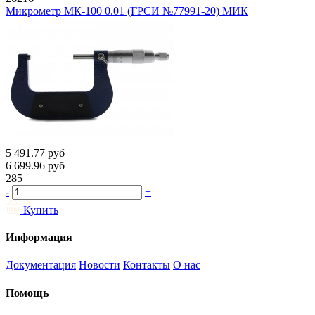
Микрометр МК-100 0.01 (ГРСИ №77991-20) МИК
5 491.77
руб
6 699.96
руб
285
-
+
Купить
Информация
Документация
Новости
Контакты
О нас
Помощь