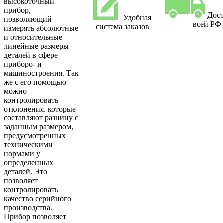
высокоточный
прибор,
Дост
Удобная
позволяющий
всей РФ
система заказов
измерять абсолютные
и относительные
линейные размеры
деталей в сфере
приборо- и
машиностроения. Так
же с его помощью
можно
контролировать
отклонения, которые
составляют разницу с
заданным размером,
предусмотренных
техническими
нормами у
определенных
деталей. Это
позволяет
контролировать
качество серийного
производства.
Прибор позволяет