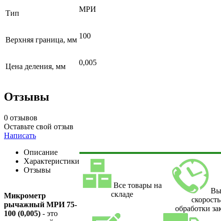
МРИ
Тип
100
Верхняя граница, мм
0,005
Цена деления, мм
Отзывы
0 отзывов
Оставьте свой отзыв
Написать
Описание
Характеристики
Отзывы
Все товары на
Вы
складе
Микрометр
скорость
рычажный МРИ 75-
обработки за
100 (0,005)
- это