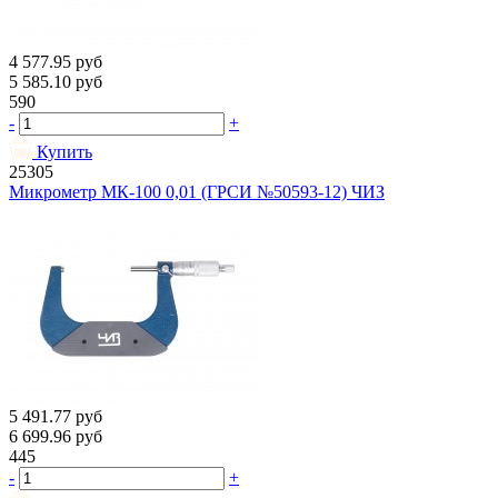
4 577.95
руб
5 585.10
руб
590
-
+
Купить
25305
Микрометр МК-100 0,01 (ГРСИ №50593-12) ЧИЗ
5 491.77
руб
6 699.96
руб
445
-
+