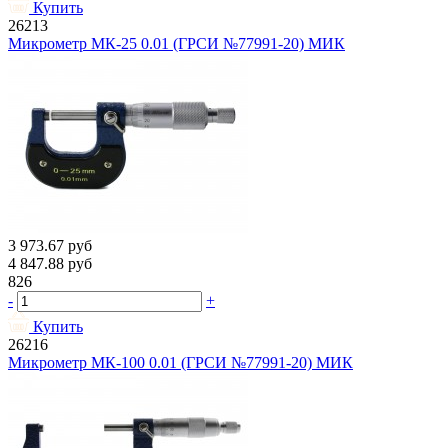
Купить
26213
Микрометр МК-25 0.01 (ГРСИ №77991-20) МИК
3 973.67
руб
4 847.88
руб
826
-
+
Купить
26216
Микрометр МК-100 0.01 (ГРСИ №77991-20) МИК