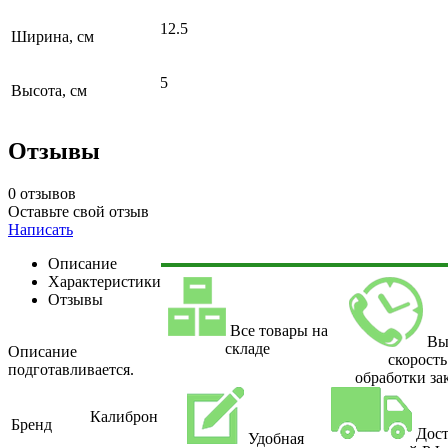
12.5
Ширина, см
5
Высота, см
Отзывы
0 отзывов
Оставьте свой отзыв
Написать
Описание
Характеристики
Отзывы
Все товары на
Вы
складе
Описание
скорость
подготавливается.
обработки за
Калиброн
Бренд
Дост
Удобная