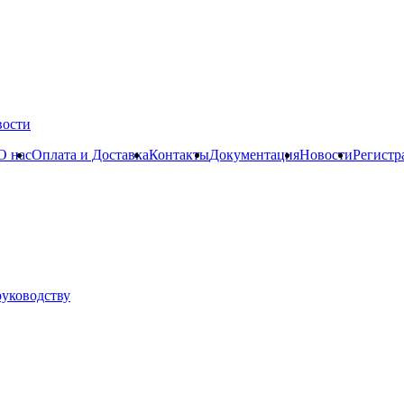
вости
О нас
Оплата и Доставка
Контакты
Документация
Новости
Регистр
руководству