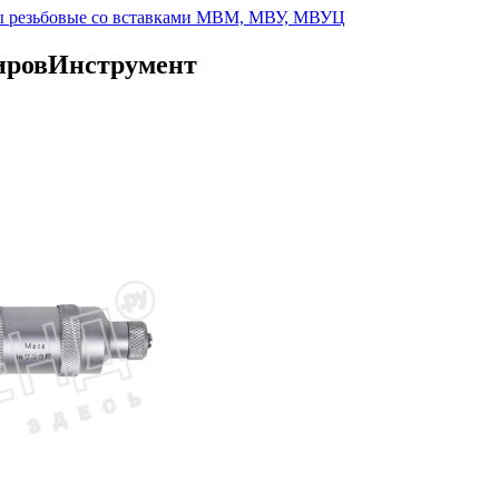
 резьбовые со вставками МВМ, МВУ, МВУЦ
КировИнструмент