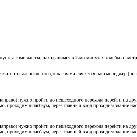
 пункта самовывоза, находящимся в 7-ми минутах ходьбы от мет
ать только после того, как с вами свяжется наш менеджер (по т
направо) нужно пройти до пешеходного перехода перейти на друг
о, проходим шлагбаум, через главный вход проходим здание наск
направо) нужно пройти до пешеходного перехода перейти на друг
о, проходим шлагбаум, через главный вход проходим здание наск