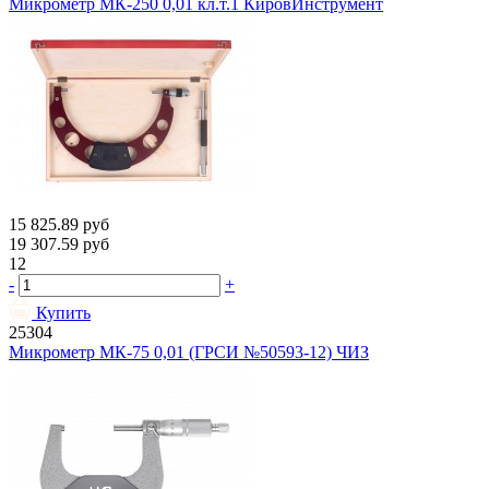
Микрометр МК-250 0,01 кл.т.1 КировИнструмент
15 825.89
руб
19 307.59
руб
12
-
+
Купить
25304
Микрометр МК-75 0,01 (ГРСИ №50593-12) ЧИЗ