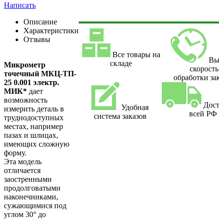
Написать
Описание
Характеристики
Отзывы
Все товары на
Вы
складе
Микрометр
скорость
точечный МКЦ-ТП-
обработки за
25 0.001 электр.
МИК*
дает
возможность
Дост
Удобная
измерить деталь в
всей РФ
система заказов
труднодоступных
местах, например
пазах и шлицах,
имеющих сложную
форму.
Эта модель
отличается
заостренными
продолговатыми
наконечниками,
сужающимися под
углом 30° до