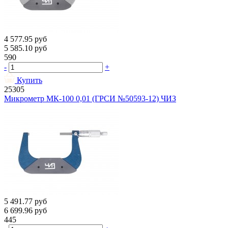
4 577.95
руб
5 585.10
руб
590
-
+
Купить
25305
Микрометр МК-100 0,01 (ГРСИ №50593-12) ЧИЗ
5 491.77
руб
6 699.96
руб
445