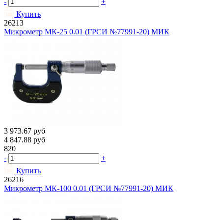
-
+
Купить
26213
Микрометр МК-25 0.01 (ГРСИ №77991-20) МИК
3 973.67
руб
4 847.88
руб
820
-
+
Купить
26216
Микрометр МК-100 0.01 (ГРСИ №77991-20) МИК