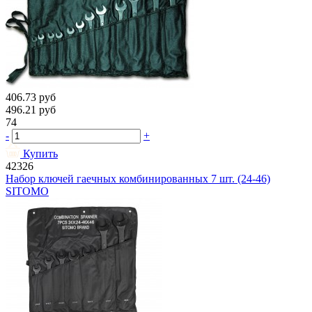
406.73
руб
496.21
руб
74
-
+
Купить
42326
Набор ключей гаечных комбинированных 7 шт. (24-46)
SITOMO