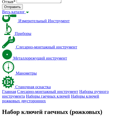
Отзыв
*
Отправить
Весь каталог
Измерительный Инструмент
Приборы
Слесарно-монтажный инструмент
Металлорежущий инструмент
Манометры
Станочная оснастка
Главная
Слесарно-монтажный инструмент
Наборы ручного
инструмента
Наборы гаечных ключей
Наборы ключей
рожковых двусторонних
Набор ключей гаечных (рожковых)