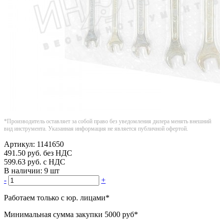
*Производитель оставляет за собой право без уведомления дилера менять внешний
вид инструмента. Указанная информация не является публичной офертой.
Артикул:
1141650
491.50
руб.
без НДС
599.63
руб.
с НДС
В наличии:
9 шт
-
+
Работаем только с юр. лицами
*
Минимальная сумма закупки
5000 руб
*