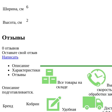
6
Ширина, см
2
Высота, см
Отзывы
0 отзывов
Оставьте свой отзыв
Написать
Описание
Характеристики
Отзывы
Все товары на
Вы
складе
Описание
скорость
подготавливается.
обработки за
Кобрин
Бренд
Дост
Удобная