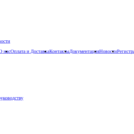
вости
О нас
Оплата и Доставка
Контакты
Документация
Новости
Регистр
руководству