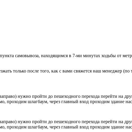
 пункта самовывоза, находящимся в 7-ми минутах ходьбы от мет
ать только после того, как с вами свяжется наш менеджер (по т
направо) нужно пройти до пешеходного перехода перейти на друг
о, проходим шлагбаум, через главный вход проходим здание наск
направо) нужно пройти до пешеходного перехода перейти на друг
о, проходим шлагбаум, через главный вход проходим здание наск