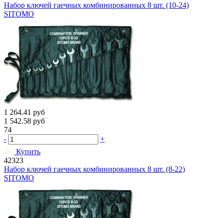
Набор ключей гаечных комбинированных 8 шт. (10-24)
SITOMO
1 264.41
руб
1 542.58
руб
74
-
+
Купить
42323
Набор ключей гаечных комбинированных 8 шт. (8-22)
SITOMO