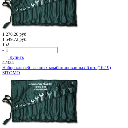
1 270.26
руб
1 549.72
руб
152
-
+
Купить
42324
Набор ключей гаечных комбинированных 6 шт. (10-19)
SITOMO