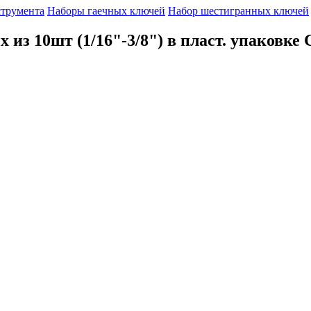
струмента
Наборы гаечных ключей
Набор шестигранных ключей
з 10шт (1/16"-3/8") в пласт. упаковке 