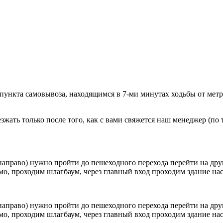
 пункта самовывоза, находящимся в 7-ми минутах ходьбы от мет
ать только после того, как с вами свяжется наш менеджер (по т
направо) нужно пройти до пешеходного перехода перейти на друг
о, проходим шлагбаум, через главный вход проходим здание наск
направо) нужно пройти до пешеходного перехода перейти на друг
о, проходим шлагбаум, через главный вход проходим здание наск