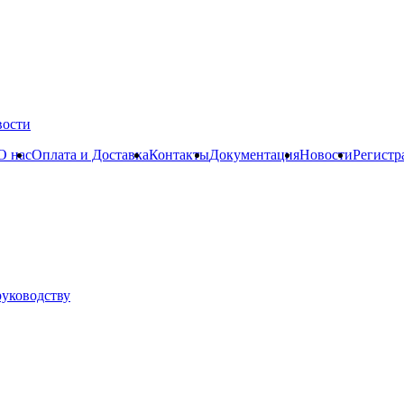
вости
О нас
Оплата и Доставка
Контакты
Документация
Новости
Регистр
руководству