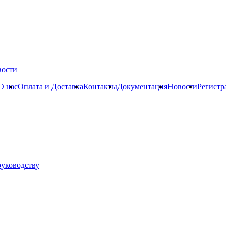
вости
О нас
Оплата и Доставка
Контакты
Документация
Новости
Регистр
руководству