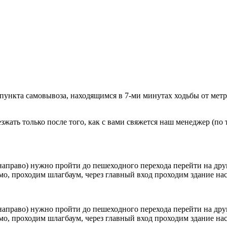
 пункта самовывоза, находящимся в 7-ми минутах ходьбы от мет
ать только после того, как с вами свяжется наш менеджер (по т
направо) нужно пройти до пешеходного перехода перейти на друг
о, проходим шлагбаум, через главный вход проходим здание наск
направо) нужно пройти до пешеходного перехода перейти на друг
о, проходим шлагбаум, через главный вход проходим здание наск