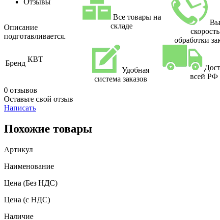
Отзывы
Все товары на
Вы
складе
Описание
скорость
подготавливается.
обработки за
КВТ
Бренд
Дост
Удобная
всей РФ
система заказов
0 отзывов
Оставьте свой отзыв
Написать
Похожие товары
Артикул
Наименование
Цена
(Без НДС)
Цена
(с НДС)
Наличие