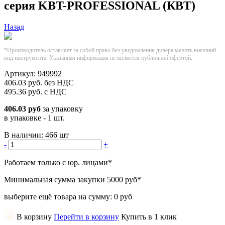
серия KBT-PROFESSIONAL (КВТ)
Назад
*Производитель оставляет за собой право без уведомления дилера менять внешний
вид инструмента. Указанная информация не является публичной офертой.
Артикул:
949992
406.03
руб.
без НДС
495.36
руб.
с НДС
406.03 руб
за упаковку
в упаковке - 1 шт.
В наличии:
466 шт
-
+
Работаем только с юр. лицами
*
Минимальная сумма закупки
5000 руб
*
выберите ещё товара на сумму:
0 руб
В корзину
Перейти в корзину
Купить в 1 клик