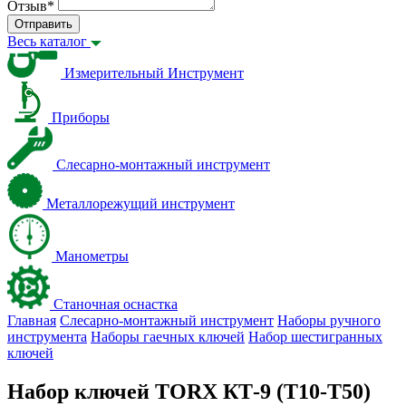
Отзыв
*
Отправить
Весь каталог
Измерительный Инструмент
Приборы
Слесарно-монтажный инструмент
Металлорежущий инструмент
Манометры
Станочная оснастка
Главная
Слесарно-монтажный инструмент
Наборы ручного
инструмента
Наборы гаечных ключей
Набор шестигранных
ключей
Набор ключей TORX КТ-9 (Т10-Т50)