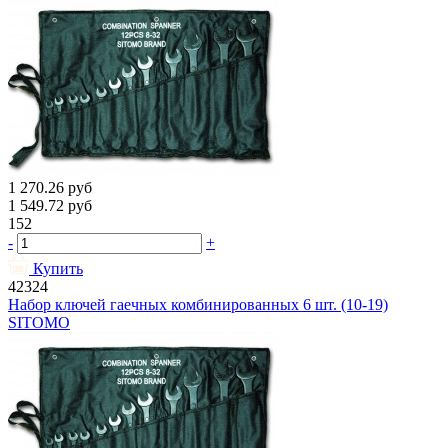
1 270.26
руб
1 549.72
руб
152
-
+
Купить
42324
Набор ключей гаечных комбинированных 6 шт. (10-19)
SITOMO