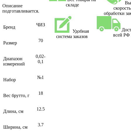
Вы
складе
Описание
скорость
подготавливается.
обработки за
ЧИЗ
Бренд
Дост
Удобная
всей РФ
система заказов
70
Размер
0,02-
Диапазон
0,1
измерений
№1
Набор
18
Вес брутто, г
12.5
Длина, см
3.7
Ширина, см