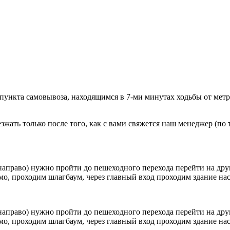
 пункта самовывоза, находящимся в 7-ми минутах ходьбы от мет
ать только после того, как с вами свяжется наш менеджер (по т
направо) нужно пройти до пешеходного перехода перейти на друг
о, проходим шлагбаум, через главный вход проходим здание наск
направо) нужно пройти до пешеходного перехода перейти на друг
о, проходим шлагбаум, через главный вход проходим здание наск