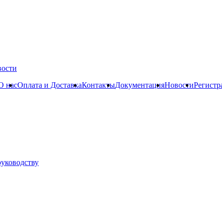
вости
О нас
Оплата и Доставка
Контакты
Документация
Новости
Регистр
руководству