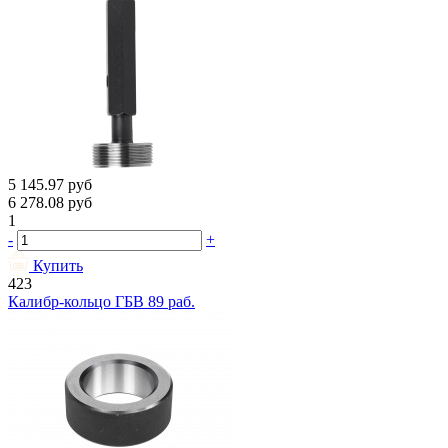
5 145.97
руб
6 278.08
руб
1
-
+
Купить
423
Калибр-кольцо ГБВ 89 раб.