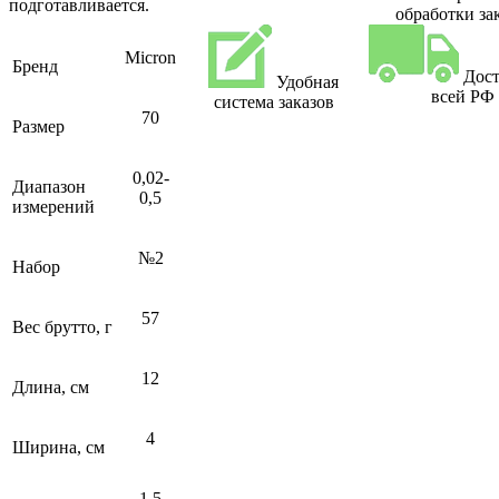
подготавливается.
обработки за
Micron
Бренд
Дост
Удобная
всей РФ
система заказов
70
Размер
0,02-
Диапазон
0,5
измерений
№2
Набор
57
Вес брутто, г
12
Длина, см
4
Ширина, см
1.5