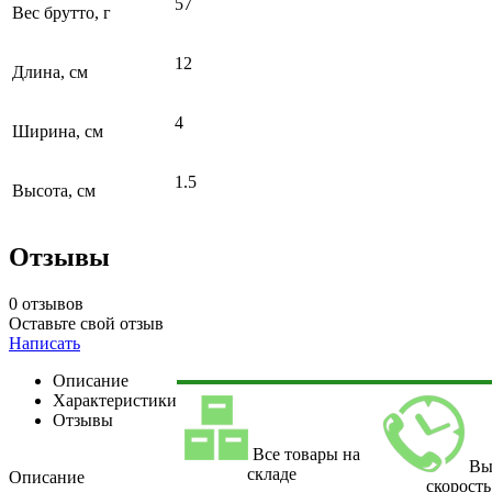
57
Вес брутто, г
12
Длина, см
4
Ширина, см
1.5
Высота, см
Отзывы
0 отзывов
Оставьте свой отзыв
Написать
Описание
Характеристики
Отзывы
Все товары на
Вы
складе
Описание
скорость