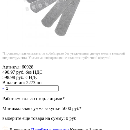
*Производитель оставляет за собой право без уведомления дилера менять внешний
вид инструмента. Указанная информация не является публичной офертой.
Артикул:
60928
490.97
руб.
без НДС
598.98
руб.
с НДС
В наличии:
2273 шт
-
+
Работаем только с юр. лицами
*
Минимальная сумма закупки
5000 руб
*
выберите ещё товара на сумму:
0 руб
В корзину
Перейти в корзину
Купить в 1 клик