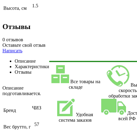
1.5
Высота, см
Отзывы
0 отзывов
Оставьте свой отзыв
Написать
Описание
Характеристики
Отзывы
Все товары на
Вы
складе
Описание
скорость
подготавливается.
обработки за
ЧИЗ
Бренд
Дост
Удобная
всей РФ
система заказов
57
Вес брутто, г